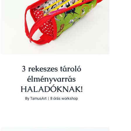
3 rekeszes tároló élményvarrás
HALADÓKNAK!
3 rekeszes tároló
élményvarrás
HALADÓKNAK!
By
TamusArt
|
8 órás workshop