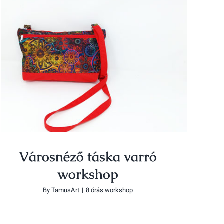
Városnéző táska varró workshop
Városnéző táska varró
workshop
By
TamusArt
|
8 órás workshop