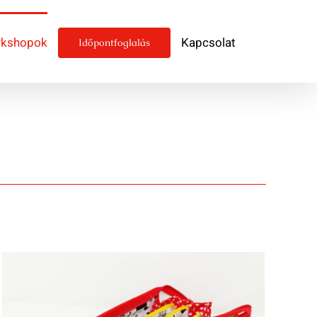
kshopok
Kapcsolat
Időpontfoglalás