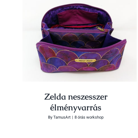
Zelda neszesszer élményvarrás
Zelda neszesszer
élményvarrás
By
TamusArt
|
8 órás workshop