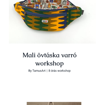
Mali övtáska varró workshop
Mali övtáska varró
workshop
By
TamusArt
|
8 órás workshop