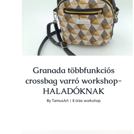
Granada többfunkciós crossbag
varró workshop-HALADÓKNAK
Granada többfunkciós
crossbag varró workshop-
HALADÓKNAK
By
TamusArt
|
8 órás workshop